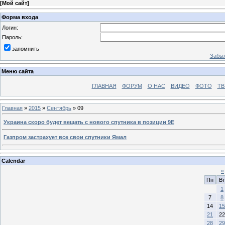
[
Мой сайт
]
Форма входа
Логин:
Пароль:
запомнить
Забыл
Меню сайта
ГЛАВНАЯ
ФОРУМ
О НАС
ВИДЕО
ФОТО
ТВ
Главная
»
2015
»
Сентябрь
»
09
Украина скоро будет вещать с нового спутника в позиции 9Е
Газпром застрахует все свои спутники Ямал
Calendar
«
Пн
Вт
1
7
8
14
15
21
22
28
29