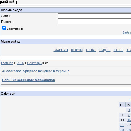
[
Мой сайт
]
Форма входа
Логин:
Пароль:
запомнить
Забыл
Меню сайта
ГЛАВНАЯ
ФОРУМ
О НАС
ВИДЕО
ФОТО
ТВ
Главная
»
2015
»
Сентябрь
»
04
Аналоговое эфирное вещание в Украине
Новинки эстонских телеканалов
Calendar
«
Пн
Вт
1
7
8
14
15
21
22
28
29