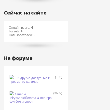
Сейчас на сайте
Онлайн всего:
4
Гостей:
4
Пользователей:
0
На форуме
(156)
...и другие доступные к
просмотру каналы.
(3609)
Каналы
«Футбол»/Setanta & всё про
футбол и спорт