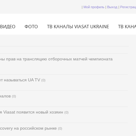
|
Мой профиль
|
Выход
|
Регистра
ВИДЕО
ФОТО
ТВ КАНАЛЫ VIASAT UKRAINE
ТВ КАНА
ны прав на трансляцию отборочных матчей чемпионата
ет называться UA TV
(0)
налов
(0)
я Viasat появится новый хозяин
(0)
covery на российском рынке
(0)