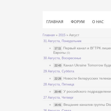
ГЛАВНАЯ
ФОРУМ
О НАС
Главная
»
2015
»
Август
31 Августа, Понедельник
Первый канал и ВГТРК лише
17:11
Европы
(0)
30 Августа, Воскресенье
Канал Ukraine Tomorrow буд
22:43
29 Августа, Суббота
Новости беларусских телека
22:26
28 Августа, Пятница
У российского подразделени
20:45
27 Августа, Четверг
Вещание каналов группы Dis
16:41
26 Августа, Среда