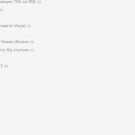
озиции 75Е на 85Е
(0)
(0)
акете Viasat
(2)
Viasat-Ukraine
(0)
ту б/у спутник
(1)
 2
(0)