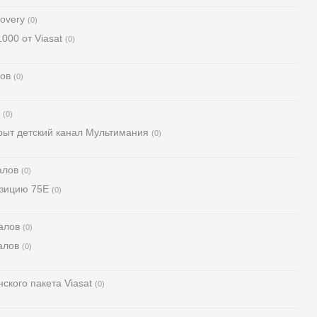
overy
(0)
000 от Viasat
(0)
лов
(0)
(0)
крыт детский канал Мультимания
(0)
алов
(0)
озицию 75Е
(0)
алов
(0)
алов
(0)
ского пакета Viasat
(0)