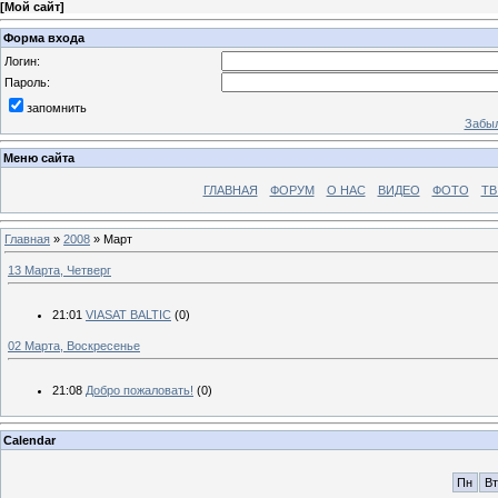
[
Мой сайт
]
Форма входа
Логин:
Пароль:
запомнить
Забыл
Меню сайта
ГЛАВНАЯ
ФОРУМ
О НАС
ВИДЕО
ФОТО
ТВ
Главная
»
2008
»
Март
13 Марта, Четверг
21:01
VIASAT BALTIC
(0)
02 Марта, Воскресенье
21:08
Добро пожаловать!
(0)
Calendar
Пн
Вт