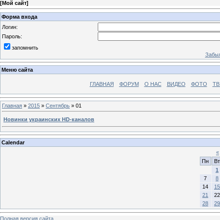
[
Мой сайт
]
Форма входа
Логин:
Пароль:
запомнить
Забыл
Меню сайта
ГЛАВНАЯ
ФОРУМ
О НАС
ВИДЕО
ФОТО
ТВ
Главная
»
2015
»
Сентябрь
»
01
Новинки украинских HD-каналов
Calendar
«
Пн
Вт
1
7
8
14
15
21
22
28
29
Полная версия сайта