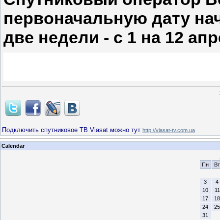
первоначальную дату нач
две недели - с 1 на 12 апр
Подключить спутниковое ТВ Viasat можно тут
http://viasat-tv.com.ua
Calendar
Пн
Вт
3
4
10
11
17
18
24
25
31