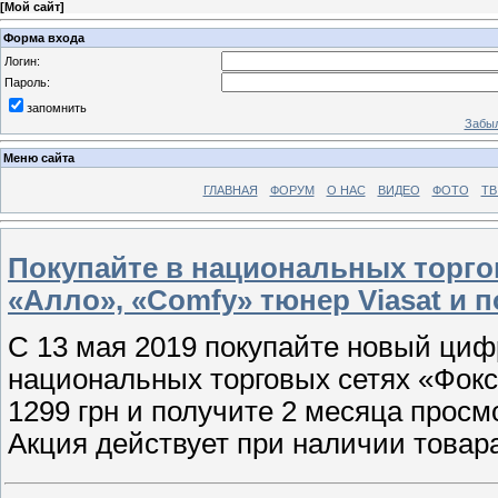
[
Мой сайт
]
Форма входа
Логин:
Пароль:
запомнить
Забыл
Меню сайта
ГЛАВНАЯ
ФОРУМ
О НАС
ВИДЕО
ФОТО
ТВ
Покупайте в национальных торго
«Алло», «Comfy» тюнер Viasat и 
С 13 мая 2019 покупайте новый ци
национальных торговых сетях «Фокс
1299 грн и получите 2 месяца прос
Акция действует при наличии товара