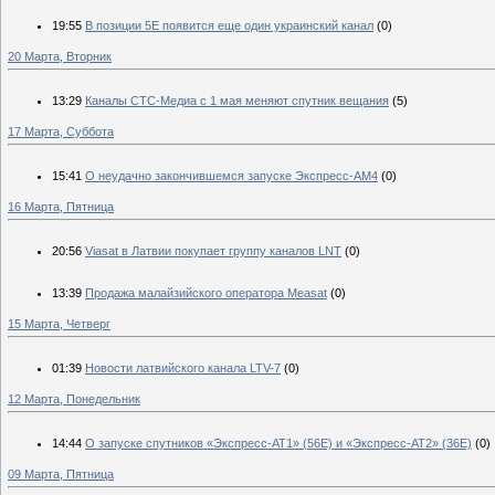
19:55
В позиции 5Е появится еще один украинский канал
(0)
20 Марта, Вторник
13:29
Каналы СТС-Медиа с 1 мая меняют спутник вещания
(5)
17 Марта, Суббота
15:41
О неудачно закончившемся запуске Экспресс-АМ4
(0)
16 Марта, Пятница
20:56
Viasat в Латвии покупает группу каналов LNT
(0)
13:39
Продажа малайзийского оператора Measat
(0)
15 Марта, Четверг
01:39
Новости латвийского канала LTV-7
(0)
12 Марта, Понедельник
14:44
О запуске спутников «Экспресс-АТ1» (56Е) и «Экспресс-АТ2» (36Е)
(0)
09 Марта, Пятница