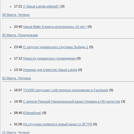
17:21
У Viasat-Latvija юбилей !
(0)
08 Марта, Четверг
23:40
Viasat-Baltic 8 марта исполнилось 10 лет !
(0)
05 Марта, Понедельник
23:40
О запуске украинского спутника Лыбидь-1
(5)
17:12
Новости украинского телевидения
(0)
13:16
Новинки для клиентов Viasat-Latvija
(0)
02 Марта, Пятница
16:07
TV1000 запускает собственное приложение в Facebook
(0)
14:35
С апреля Перший Национальный канал Украина в HD-качестве
(3)
08:40
Юбилейчик!
(9)
01:06
На спутнике появился новый канал от ВГТРК
(0)
01 Марта, Четверг