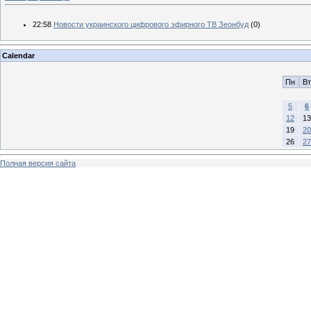
22:58
Новости украинского цифрового эфирного ТВ Зеонбуд
(0)
Calendar
Пн
Вт
5
6
12
13
19
20
26
27
Полная версия сайта