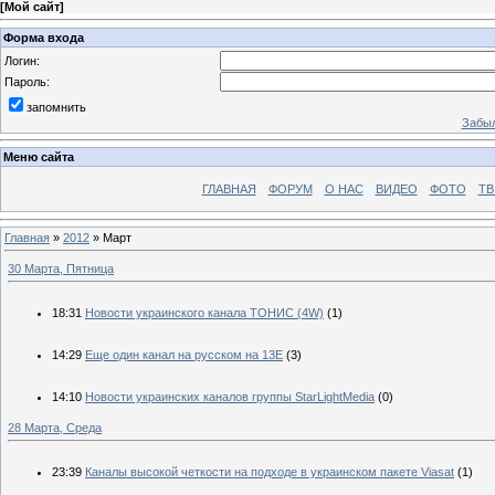
[
Мой сайт
]
Форма входа
Логин:
Пароль:
запомнить
Забыл
Меню сайта
ГЛАВНАЯ
ФОРУМ
О НАС
ВИДЕО
ФОТО
ТВ
Главная
»
2012
»
Март
30 Марта, Пятница
18:31
Новости украинского канала ТОНИС (4W)
(1)
14:29
Еще один канал на русском на 13Е
(3)
14:10
Новости украинских каналов группы StarLightMedia
(0)
28 Марта, Среда
23:39
Каналы высокой четкости на подходе в украинском пакете Viasat
(1)