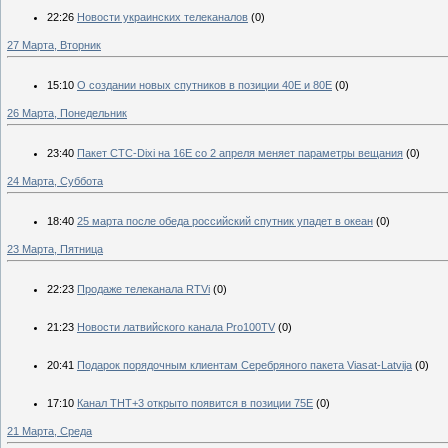
22:26
Новости украинских телеканалов
(0)
27 Марта, Вторник
15:10
О создании новых спутников в позиции 40Е и 80Е
(0)
26 Марта, Понедельник
23:40
Пакет СТС-Dixi на 16Е со 2 апреля меняет параметры вещания
(0)
24 Марта, Суббота
18:40
25 марта после обеда российский спутник упадет в океан
(0)
23 Марта, Пятница
22:23
Продаже телеканала RTVi
(0)
21:23
Новости латвийского канала Pro100TV
(0)
20:41
Подарок порядочным клиентам Серебряного пакета Viasat-Latvija
(0)
17:10
Канал THT+3 открыто появится в позиции 75Е
(0)
21 Марта, Среда