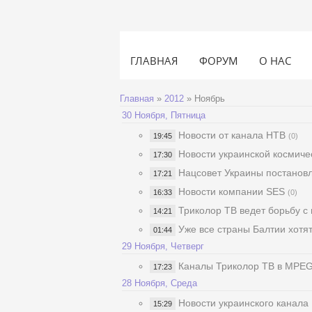
ГЛАВНАЯ
ФОРУМ
О НАС
Главная
»
2012
»
Ноябрь
30 Ноября, Пятница
Новости от канала НТВ
19:45
(0)
Новости украинской космиче
17:30
Нацсовет Украины постановля
17:21
Новости компании SES
16:33
(0)
Триколор ТВ ведет борьбу с
14:21
Уже все страны Балтии хотят
01:44
29 Ноября, Четверг
Каналы Триколор ТВ в MPEG-
17:23
28 Ноября, Среда
Новости украинского канала
15:29