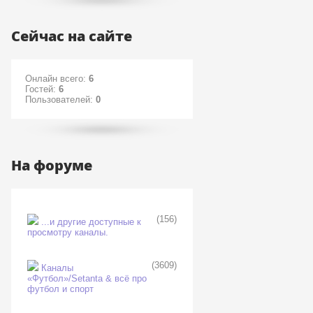
Сейчас на сайте
Онлайн всего:
6
Гостей:
6
Пользователей:
0
На форуме
(156)
...и другие доступные к
просмотру каналы.
(3609)
Каналы
«Футбол»/Setanta & всё про
футбол и спорт