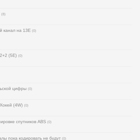
(8)
й канал на 13Е
(0)
2+2 (5E)
(0)
льской цифры
(0)
 Хокей (4W)
(0)
ировке спутников ABS
(0)
алы пока кодировать не будут
(0)