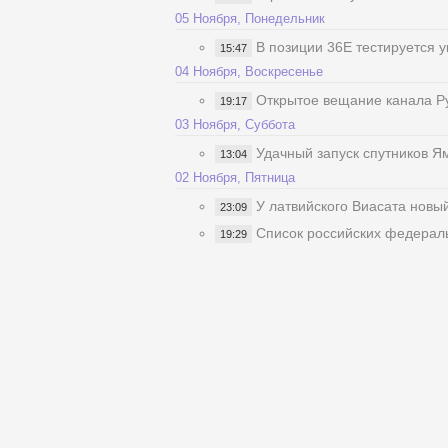
05 Ноября, Понедельник
В позиции 36Е тестируется 
15:47
04 Ноября, Воскресенье
Открытое вещание канала Ру
19:17
03 Ноября, Суббота
Удачный запуск спутников Я
13:04
02 Ноября, Пятница
У латвийского Виасата новы
23:09
Список российских федерал
19:29