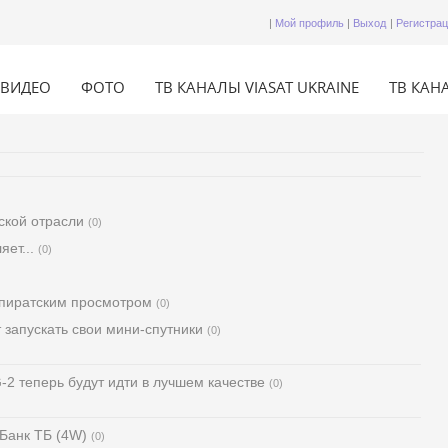
|
Мой профиль
|
Выход
|
Регистра
ВИДЕО
ФОТО
ТВ КАНАЛЫ VIASAT UKRAINE
ТВ КАНА
ской отрасли
(0)
ет...
(0)
 пиратским просмотром
(0)
 запускать свои мини-спутники
(0)
2 теперь будут идти в лучшем качестве
(0)
 Банк ТБ (4W)
(0)