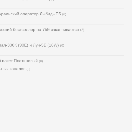
украинский оператор Лыбидь ТБ
(0)
сский бестселлер на 75Е заканчивается
(2)
мал-300К (90Е) и Луч-5Б (16W)
(0)
й пакет Платиновый
(0)
ьных каналов
(0)