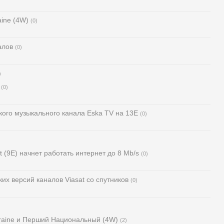
ine (4W)
(0)
алов
(0)
)
(0)
ого музыкального канала Eska TV на 13Е
(0)
t (9E) начнет работать интернет до 8 Мb/s
(0)
их версий каналов Viasat со спутников
(0)
raine и Перший Национальный (4W)
(2)