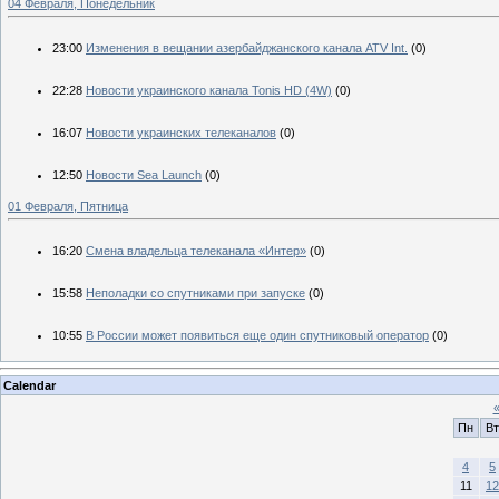
04 Февраля, Понедельник
23:00
Изменения в вещании азербайджанского канала ATV Int.
(0)
22:28
Новости украинского канала Tonis HD (4W)
(0)
16:07
Новости украинских телеканалов
(0)
12:50
Новости Sea Launch
(0)
01 Февраля, Пятница
16:20
Смена владельца телеканала «Интер»
(0)
15:58
Неполадки со спутниками при запуске
(0)
10:55
В России может появиться еще один спутниковый оператор
(0)
Calendar
Пн
Вт
4
5
11
12