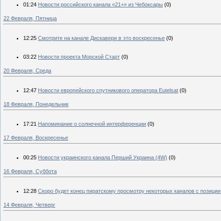
01:24
Новости российского канала «21+» из Чебоксары
(0)
22 Февраля, Пятница
12:25
Смотрите на канале Дискавери в это воскресенье
(0)
03:22
Новости проекта Морской Старт
(0)
20 Февраля, Среда
12:47
Новости европейского спутникового оператора Eutelsat
(0)
18 Февраля, Понедельник
17:21
Напоминание о солнечной интерференции
(0)
17 Февраля, Воскресенье
00:25
Новости украинского канала Перший Украина (4W)
(0)
16 Февраля, Суббота
12:28
Скоро будет конец пиратскому просмотру некоторых каналов с позиции
14 Февраля, Четверг