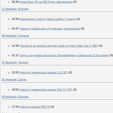
20:45
Канал Кино ТВ на 53Е будет закодирован
(0)
12 Февраля, Вторник
23:40
Изменения в пакете Viasat-Latvija с 5 марта
(0)
01:47
Новости украинских спутниковых телеканалов
(0)
08 Февраля, Пятница
13:38
Греция из-за кризиса продает свой спутник Hellas Sat 2 (39Е)
(0)
01:12
Запуск спутников Azerspace (Азербайджан) и Amazonas-3 (Испания)
(0)
07 Февраля, Четверг
22:02
Новости украинского канала 2+2 (5Е)
(0)
06 Февраля, Среда
18:02
Новости украинского канала Star TV (5Е)
(0)
05 Февраля, Вторник
17:28
Новости канала РБК ТВ
(0)