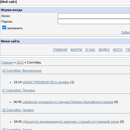
[
Мой сайт
]
Форма входа
Логин:
Пароль:
запомнить
Забыл
Меню сайта
ГЛАВНАЯ
ФОРУМ
О НАС
ВИДЕО
ФОТО
ТВ
Главная
»
2013
»
Сентябрь
29 Сентября, Воскресенье
19:14
VIASAT PREMIUM HD в октябре
(1)
27 Сентября, Пятница
00:45
Lattelecom отказался от покупки Первого Балтийского канала
(0)
26 Сентября, Четверг
18:49
«Датагруп» модернизирует комплекс станций спутниковой связи
(0)
25 Сентября, Среда