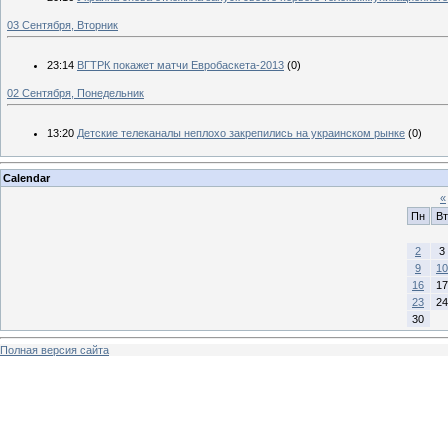
03 Сентября, Вторник
23:14
ВГТРК покажет матчи Евробаскета-2013
(0)
02 Сентября, Понедельник
13:20
Детские телеканалы неплохо закрепились на украинском рынке
(0)
Calendar
«
Пн
Вт
2
3
9
10
16
17
23
24
30
Полная версия сайта