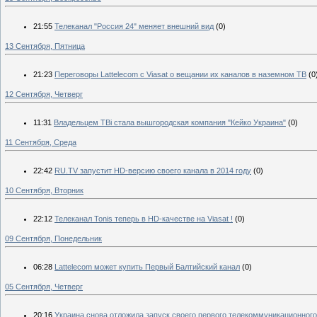
21:55
Телеканал "Россия 24" меняет внешний вид
(0)
13 Сентября, Пятница
21:23
Переговоры Lattelecom с Viasat о вещании их каналов в наземном ТВ
(0
12 Сентября, Четверг
11:31
Владельцем ТВi стала вышгородская компания "Кейко Украина"
(0)
11 Сентября, Среда
22:42
RU.TV запустит HD-версию своего канала в 2014 году
(0)
10 Сентября, Вторник
22:12
Телеканал Tonis теперь в HD-качестве на Viasat !
(0)
09 Сентября, Понедельник
06:28
Lattelecom может купить Первый Балтийский канал
(0)
05 Сентября, Четверг
20:16
Украина снова отложила запуск своего первого телекоммуникационного