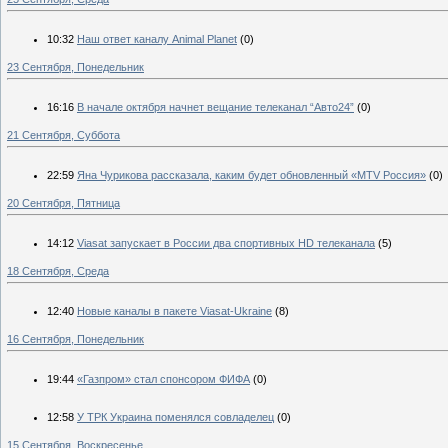
10:32
Наш ответ каналу Animal Planet
(0)
23 Сентября, Понедельник
16:16
В начале октября начнет вещание телеканал “Авто24”
(0)
21 Сентября, Суббота
22:59
Яна Чурикова рассказала, каким будет обновленный «MTV Россия»
(0)
20 Сентября, Пятница
14:12
Viasat запускает в России два спортивных HD телеканала
(5)
18 Сентября, Среда
12:40
Новые каналы в пакете Viasat-Ukraine
(8)
16 Сентября, Понедельник
19:44
«Газпром» стал спонсором ФИФА
(0)
12:58
У ТРК Украина поменялся совладелец
(0)
15 Сентября, Воскресенье