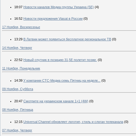
18:07
Новости каналов Медиа-группы Украина (5Е)
(4)
16:52
Новости предложения Viasat в России
(0)
17 Ноября, Воскресенье
13:29
В Латвии может появиться бесплатное региональное ТВ
(0)
14 Ноября, Четверг
22:52
Новый спутник в позицию 31,5Е полетит позже.
(0)
11 Ноября, Понедельник
14:39
У компании СТС-Медиа семь Пятниц на неделе...
(0)
09 Ноября, Суббота
20:47
Смотрите на украинском канале 1+1 (4W)
(0)
08 Ноября, Пятница
12:15
Universal Channel обновляет логотип, стиль и слоган телеканала
(0)
07 Ноября, Четверг