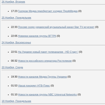
26 Ноября, Вторник
17:23
Газпром-Медиа приобретает холдинг ПрофМедиа
(0)
25 Ноября, Понедельник
22:33
Похоже скоро украинский музыкальный канал Star TV исчезнет
(0)
22:05
Новинки каналов группы ВГТРК
(0)
24 Ноября, Воскресенье
22:51
На Украине новый пакет телеканалов - HD Старт !
(0)
00:32
Новости российского оператора Ростелеком
(0)
20 Ноября, Среда
19:30
Новости каналов Медиа Группы Украина
(0)
01:53
Viasat покоряет НТВ-Плюс
(0)
01:10
Новости каналов группы NBC Universal Networks
(0)
18 Ноября, Понедельник