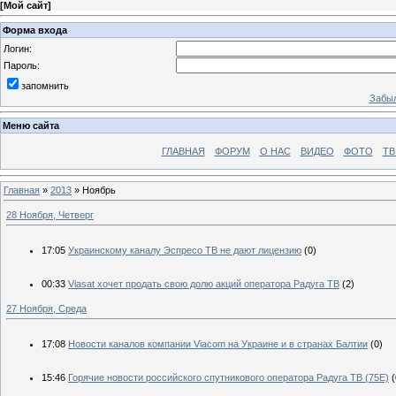
[
Мой сайт
]
Форма входа
Логин:
Пароль:
запомнить
Забыл
Меню сайта
ГЛАВНАЯ
ФОРУМ
О НАС
ВИДЕО
ФОТО
ТВ
Главная
»
2013
»
Ноябрь
28 Ноября, Четверг
17:05
Украинскому каналу Эспресо ТВ не дают лицензию
(0)
00:33
Viasat хочет продать свою долю акций оператора Радуга ТВ
(2)
27 Ноября, Среда
17:08
Новости каналов компании Viacom на Украине и в странах Балтии
(0)
15:46
Горячие новости российского спутникового оператора Радуга ТВ (75Е)
(