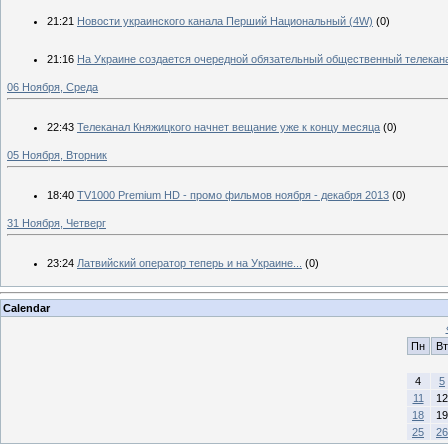
21:21
Новости украинского канала Перший Национальный (4W)
(0)
21:16
На Украине создается очередной обязательный общественный телекан
06 Ноября, Среда
22:43
Телеканал Княжицкого начнет вещание уже к концу месяца
(0)
05 Ноября, Вторник
18:40
TV1000 Premium HD - промо фильмов ноября - декабря 2013
(0)
31 Ноября, Четверг
23:24
Латвийский оператор теперь и на Украине...
(0)
Calendar
Пн
Вт
4
5
11
12
18
19
25
26