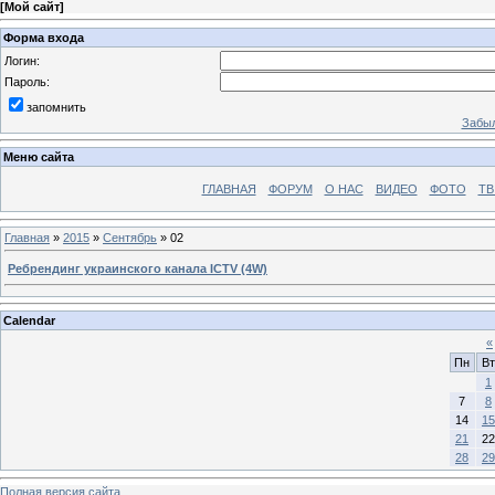
[
Мой сайт
]
Форма входа
Логин:
Пароль:
запомнить
Забыл
Меню сайта
ГЛАВНАЯ
ФОРУМ
О НАС
ВИДЕО
ФОТО
ТВ
Главная
»
2015
»
Сентябрь
»
02
Ребрендинг украинского канала ICTV (4W)
Calendar
«
Пн
Вт
1
7
8
14
15
21
22
28
29
Полная версия сайта