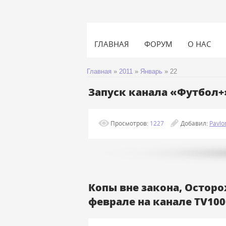
ГЛАВНАЯ
ФОРУМ
О НАС
Главная
»
2011
»
Январь
»
22
Запуск канала «Футбол+
Просмотров:
1227
Добавил:
Pavlo
Копы вне закона, Осторо
феврале на канале TV100