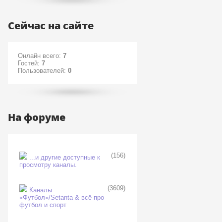
Сейчас на сайте
Онлайн всего:
7
Гостей:
7
Пользователей:
0
На форуме
(156)
...и другие доступные к
просмотру каналы.
(3609)
Каналы
«Футбол»/Setanta & всё про
футбол и спорт