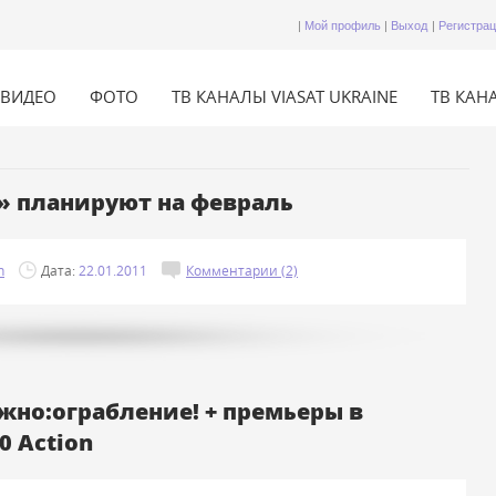
|
Мой профиль
|
Выход
|
Регистра
ВИДЕО
ФОТО
ТВ КАНАЛЫ VIASAT UKRAINE
ТВ КАНА
» планируют на февраль
n
Дата:
22.01.2011
Комментарии (2)
жно:ограбление! + премьеры в
0 Action