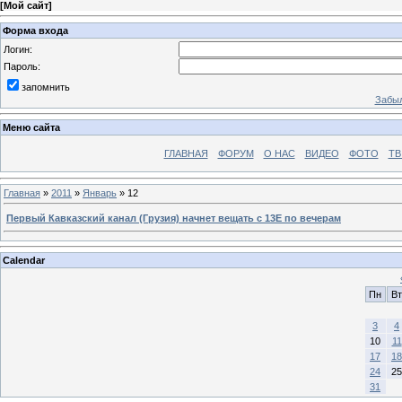
[
Мой сайт
]
Форма входа
Логин:
Пароль:
запомнить
Забыл
Меню сайта
ГЛАВНАЯ
ФОРУМ
О НАС
ВИДЕО
ФОТО
ТВ
Главная
»
2011
»
Январь
»
12
Первый Кавказский канал (Грузия) начнет вещать с 13Е по вечерам
Calendar
Пн
Вт
3
4
10
11
17
18
24
25
31