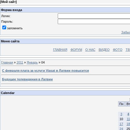
[
Мой сайт
]
Форма входа
Логин:
Пароль:
запомнить
Забыл
Меню сайта
ГЛАВНАЯ
ФОРУМ
О НАС
ВИДЕО
ФОТО
ТВ
Главная
»
2011
»
Январь
»
04
С февраля плата за услуги Viasat в Латвии повысится
Будущее телевидения в Латвии
Calendar
Пн
Вт
3
4
10
11
17
18
24
25