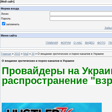
[
Мой сайт
]
Форма входа
Логин:
Пароль:
запомнить
Забыл
Меню сайта
ГЛАВНАЯ
ФОРУМ
О НАС
ВИДЕО
ФОТО
ТВ
Главная
»
2015
»
Май
»
20
» О вещании эротических и порно-каналов в Украине
О вещании эротических и порно-каналов в Украине
Провайдеры на Украи
распространение "вз