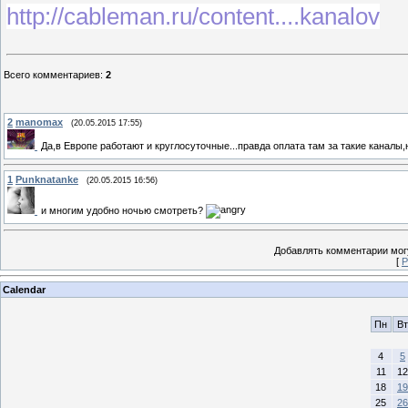
http://cableman.ru/content....kanalov
Всего комментариев
:
2
2
manomax
(20.05.2015 17:55)
Да,в Европе работают и круглосуточные...правда оплата там за такие каналы
1
Punknatanke
(20.05.2015 16:56)
и многим удобно ночью смотреть?
Добавлять комментарии могу
[
Р
Calendar
Пн
Вт
4
5
11
12
18
19
25
26