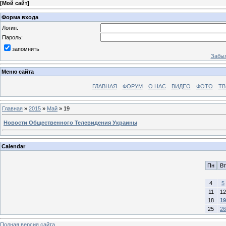
[
Мой сайт
]
Форма входа
Логин:
Пароль:
запомнить
Забыл
Меню сайта
ГЛАВНАЯ
ФОРУМ
О НАС
ВИДЕО
ФОТО
ТВ
Главная
»
2015
»
Май
»
19
Новости Общественного Телевидения Украины
Calendar
Пн
Вт
4
5
11
12
18
19
25
26
Полная версия сайта