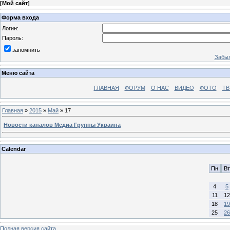
[
Мой сайт
]
Форма входа
Логин:
Пароль:
запомнить
Забыл
Меню сайта
ГЛАВНАЯ
ФОРУМ
О НАС
ВИДЕО
ФОТО
ТВ
Главная
»
2015
»
Май
»
17
Новости каналов Медиа Группы Украина
Calendar
Пн
Вт
4
5
11
12
18
19
25
26
Полная версия сайта