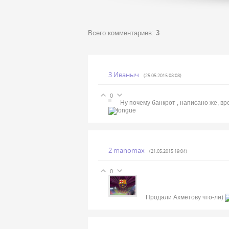
Всего комментариев
:
3
3
Иваныч
(25.05.2015 08:08)
0
Ну почему банкрот , написано же
2
manomax
(21.05.2015 19:04)
0
Продали Ахметову что-ли)