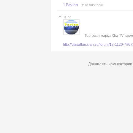
1
Pavlon
(21.05.2015 15:36)
0
Торговая марка Xtra TV так
http://viasatfan.clan.su/forum/18-1120-7#6
Добавлять комментарии 