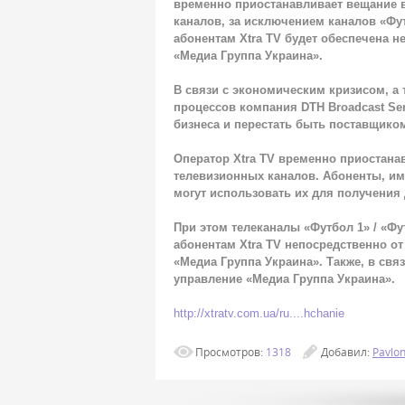
временно приостанавливает вещание в
каналов, за исключением каналов «Фут
абонентам Xtra TV будет обеспечена н
«Медиа Группа Украина».
В связи с экономическим кризисом, а
процессов компания DTH Broadcast Ser
бизнеса и перестать быть поставщиком
Оператор Xtra TV временно приостана
телевизионных каналов. Абоненты, им
могут использовать их для получения 
При этом телеканалы «Футбол 1» / «Фу
абонентам Xtra TV непосредственно от
«Медиа Группа Украина». Также, в связ
управление «Медиа Группа Украина».
http://xtratv.com.ua/ru....hchanie
Просмотров
:
1318
Добавил
:
Pavlo