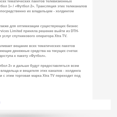
сех тематических пакетов телевизионных
бол 1» / «Футбол 2». Трансляция этих телеканалов
епосредственно их владельцем - холдингом
 также для оптимизации существующих бизнес
vices Limited приняла решение выйти из DTH-
 услуг спутникового оператора Xtra TV.
вливает вещание всех тематических пакетов
еющие денежные средства на текущих счетах
доступа к пакету «Футбол».
тбол 2» и дальше будут предоставляться всем
 владельца и вещателя этих каналов - холдинга
и с этим торговая марка Xtra TV переходит под
n