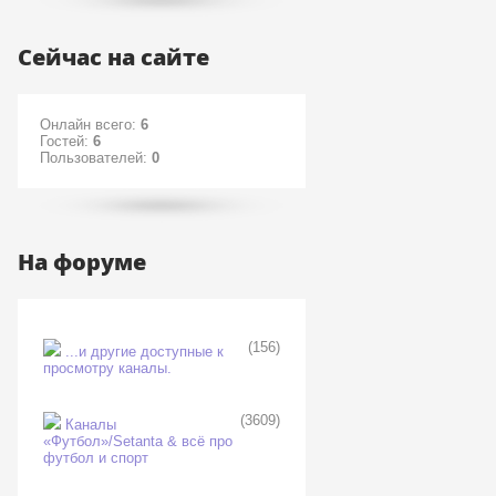
Сейчас на сайте
Онлайн всего:
6
Гостей:
6
Пользователей:
0
На форуме
(156)
...и другие доступные к
просмотру каналы.
(3609)
Каналы
«Футбол»/Setanta & всё про
футбол и спорт