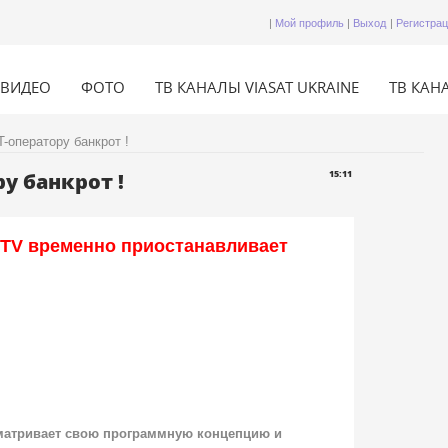
|
Мой профиль
|
Выход
|
Регистра
ВИДЕО
ФОТО
ТВ КАНАЛЫ VIASAT UKRAINE
ТВ КАНА
-оператору банкрот !
у банкрот !
15:11
 TV временно приостанавливает
сматривает свою программную концепцию и