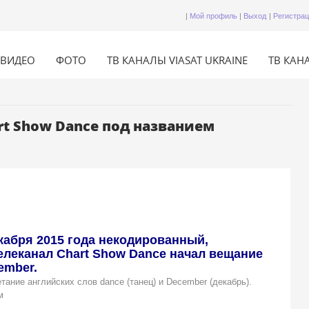
|
Мой профиль
|
Выход
|
Регистра
ВИДЕО
ФОТО
ТВ КАНАЛЫ VIASAT UKRAINE
ТВ КАНА
t Show Dance под названием
кабря 2015 года некодированный,
леканал Chart Show Dance начал вещание
ember.
тание английских слов dance (танец) и December (декабрь).
м