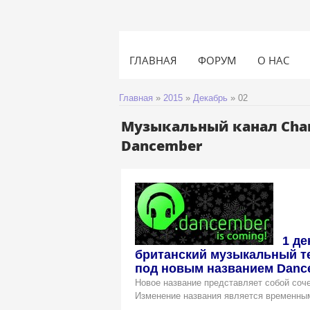
ГЛАВНАЯ
ФОРУМ
О НАС
Главная
»
2015
»
Декабрь
»
02
Музыкальный канал Char
Dancember
1 де
британский музыкальный те
под новым названием Danc
Новое название представляет собой соче
Изменение названия является временны