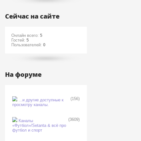
Сейчас на сайте
Онлайн всего:
5
Гостей:
5
Пользователей:
0
На форуме
(156)
...и другие доступные к
просмотру каналы.
(3609)
Каналы
«Футбол»/Setanta & всё про
футбол и спорт