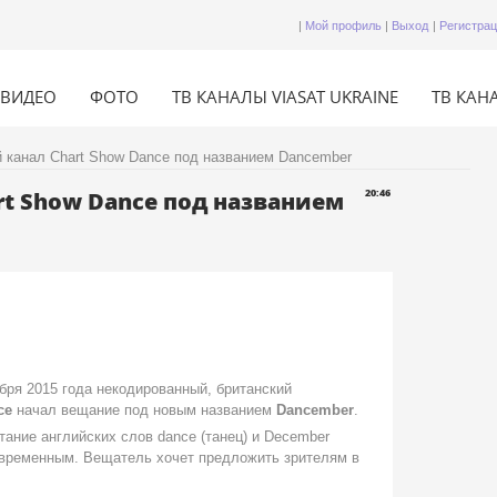
|
Мой профиль
|
Выход
|
Регистра
ВИДЕО
ФОТО
ТВ КАНАЛЫ VIASAT UKRAINE
ТВ КАНА
канал Chart Show Dance под названием Dancember
t Show Dance под названием
20:46
ря 2015 года некодированный, британский
ce
начал вещание под новым названием
Dancember
.
тание английских слов dance (танец) и December
я временным. Вещатель хочет предложить зрителям в