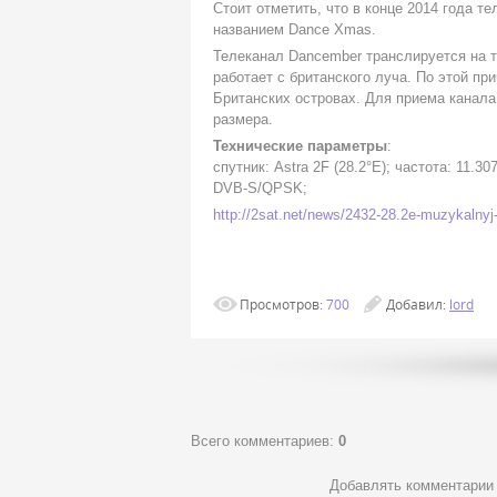
Стоит отметить, что в конце 2014 года 
названием Dance Xmas.
Телеканал Dancember транслируется на тр
работает с британского луча. По этой пр
Британских островах. Для приема канала
размера.
Технические параметры
:
спутник: Astra 2F (28.2°E); частота: 11.3
DVB-S/QPSK;
http://2sat.net/news/2432-28.2e-muzykalny
Просмотров
:
700
Добавил
:
lord
Всего комментариев
:
0
Добавлять комментарии 