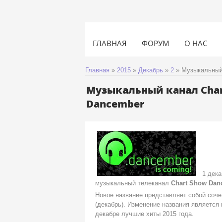
ГЛАВНАЯ
ФОРУМ
О НАС
Главная
»
2015
»
Декабрь
»
2
» Музыкальный 
Музыкальный канал Char
Dancember
1 декаб
музыкальный телеканал
Chart Show Dan
Новое название представляет собой соче
(декабрь). Изменение названия являетс
декабре лучшие хиты 2015 года.