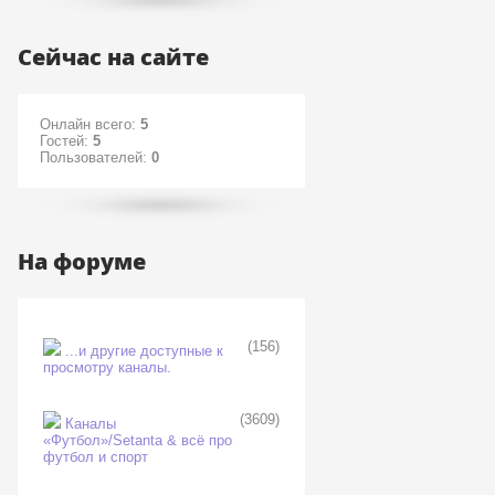
Сейчас на сайте
Онлайн всего:
5
Гостей:
5
Пользователей:
0
На форуме
(156)
...и другие доступные к
просмотру каналы.
(3609)
Каналы
«Футбол»/Setanta & всё про
футбол и спорт