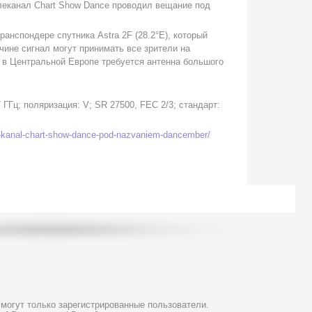
телеканал Chart Show Dance проводил вещание под
анспондере спутника Astra 2F (28.2°E), который
ичине сигнал могут принимать все зрители на
 в Центральной Европе требуется антенна большого
07 ГГц; поляризация: V; SR 27500, FEC 2/3; стандарт:
j-kanal-chart-show-dance-pod-nazvaniem-dancember/
могут только зарегистрированные пользователи.