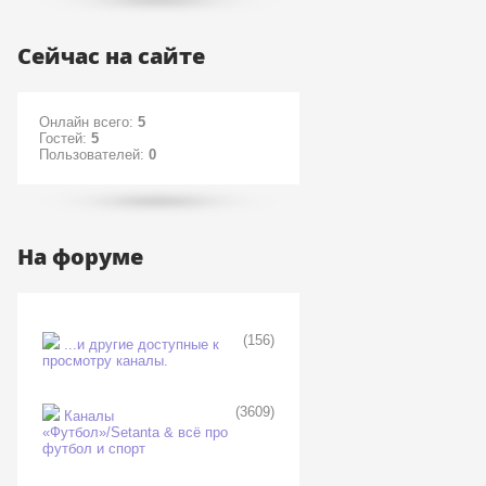
Сейчас на сайте
Онлайн всего:
5
Гостей:
5
Пользователей:
0
На форуме
(156)
...и другие доступные к
просмотру каналы.
(3609)
Каналы
«Футбол»/Setanta & всё про
футбол и спорт