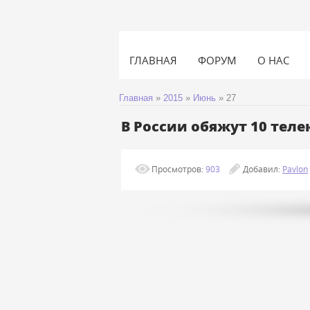
ГЛАВНАЯ
ФОРУМ
О НАС
Главная
»
2015
»
Июнь
»
27
В России обяжут 10 тел
Просмотров:
903
Добавил:
Pavlon