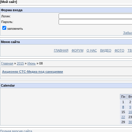
[
Мой сайт
]
Форма входа
Логин:
Пароль:
запомнить
Забыл
Меню сайта
ГЛАВНАЯ
ФОРУМ
О НАС
ВИДЕО
ФОТО
ТВ
Главная
»
2015
»
Июнь
»
08
Акционер СТС-Медиа под санкциями
Calendar
Пн
Вт
1
2
8
9
15
16
22
23
29
30
Полная версия сайта