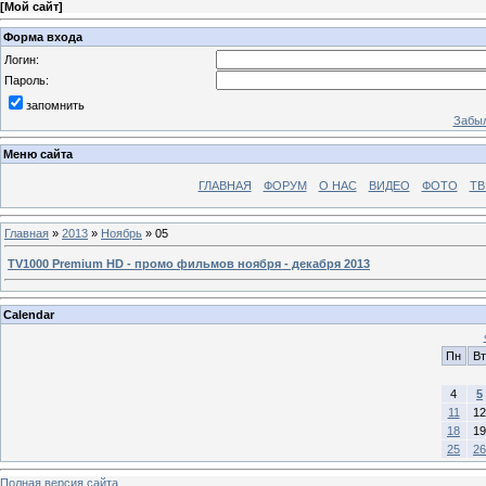
[
Мой сайт
]
Форма входа
Логин:
Пароль:
запомнить
Забыл
Меню сайта
ГЛАВНАЯ
ФОРУМ
О НАС
ВИДЕО
ФОТО
ТВ
Главная
»
2013
»
Ноябрь
»
05
TV1000 Premium HD - промо фильмов ноября - декабря 2013
Calendar
Пн
Вт
4
5
11
12
18
19
25
26
Полная версия сайта