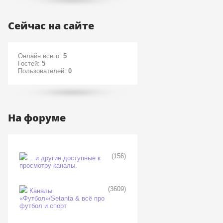
Сейчас на сайте
Онлайн всего:
5
Гостей:
5
Пользователей:
0
На форуме
(156)
...и другие доступные к
просмотру каналы.
(3609)
Каналы
«Футбол»/Setanta & всё про
футбол и спорт