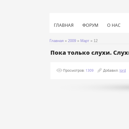
ГЛАВНАЯ
ФОРУМ
О НАС
Главная
»
2009
»
Март
»
12
Пока только слухи. Слух
Просмотров:
1309
Добавил:
lord