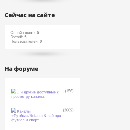
Сейчас на сайте
Онлайн всего:
5
Гостей:
5
Пользователей:
0
На форуме
(156)
...и другие доступные к
просмотру каналы.
(3609)
Каналы
«Футбол»/Setanta & всё про
футбол и спорт