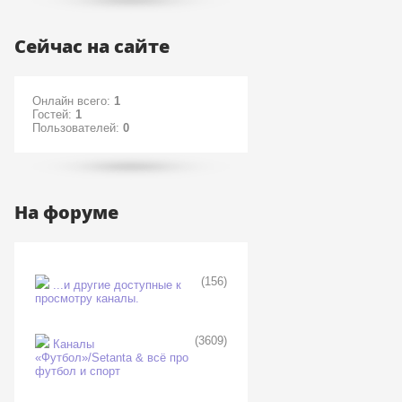
Сейчас на сайте
Онлайн всего:
1
Гостей:
1
Пользователей:
0
На форуме
(156)
...и другие доступные к
просмотру каналы.
(3609)
Каналы
«Футбол»/Setanta & всё про
футбол и спорт