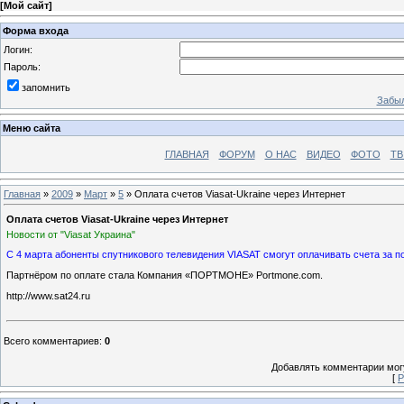
[
Мой сайт
]
Форма входа
Логин:
Пароль:
запомнить
Забыл
Меню сайта
ГЛАВНАЯ
ФОРУМ
О НАС
ВИДЕО
ФОТО
ТВ
Главная
»
2009
»
Март
»
5
» Оплата счетов Viasat-Ukraine через Интернет
Оплата счетов Viasat-Ukraine через Интернет
Новости от "Viasat Украина"
С 4 марта абоненты спутникового телевидения VIASAT смогут оплачивать счета за п
Партнёром по оплате стала Компания «ПОРТМОНЕ» Portmone.com.
http://www.sat24.ru
Всего комментариев
:
0
Добавлять комментарии могу
[
Р