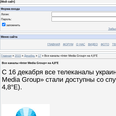
[
Мой сайт
]
Форма входа
Логин:
Пароль:
запомнить
Забыл
Меню сайта
ГЛАВНАЯ
ФОРУМ
О НАС
ВИДЕО
ФОТО
ТВ
Главная
»
2015
»
Декабрь
»
17
» Все каналы «Inter Media Group» на 4,8°E
Все каналы «Inter Media Group» на 4,8°E
С 16 декабря все телеканалы украи
Media Group» стали доступны со спу
4,8°E).