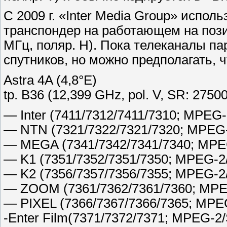
С 2009 г. «Inter Media Group» испо
транспондер на работающем на пози
МГц, поляр. H). Пока телеканалы п
спутников, но можно предполагать, 
Astra 4A (4,8°E)
tp. B36 (12,399 GHz, pol. V, SR: 275
— Inter (7411/7312/7411/7310; MPEG-
— NTN (7321/7322/7321/7320; MPEG-
— MEGA (7341/7342/7341/7340; MPE
— K1 (7351/7352/7351/7350; MPEG-2
— K2 (7356/7357/7356/7355; MPEG-2
— ZOOM (7361/7362/7361/7360; MPE
— PIXEL (7366/7367/7366/7365; MPE
-Enter Film(7371/7372/7371; MPEG-2