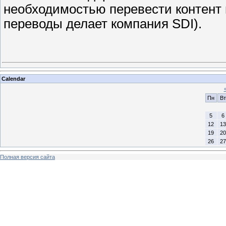
необходимостью перевести контент н
переводы делает компания SDI).
Calendar
Пн
Вт
5
6
12
13
19
20
26
27
Полная версия сайта