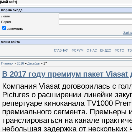
[
Мой сайт
]
Форма входа
Логин:
Пароль:
запомнить
Забыл
Меню сайта
ГЛАВНАЯ
ФОРУМ
О НАС
ВИДЕО
ФОТО
ТВ
Главная
»
2016
»
Декабрь
»
17
В 2017 году премиум пакет Viasa
Компания Viasat договорилась с гол
Pictures о расширении линейки закуп
репертуаре киноканала TV1000 Pre
премиального сегмента. Премьеры и
транслироваться на канале практич
небольшая задержка от нескольких ч