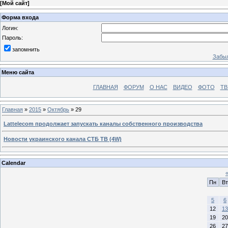
[
Мой сайт
]
Форма входа
Логин:
Пароль:
запомнить
Забыл
Меню сайта
ГЛАВНАЯ
ФОРУМ
О НАС
ВИДЕО
ФОТО
ТВ
Главная
»
2015
»
Октябрь
»
29
Lattelecom продолжает запускать каналы собственного производства
Новости украинского канала СТБ ТВ (4W)
Calendar
Пн
Вт
5
6
12
13
19
20
26
27