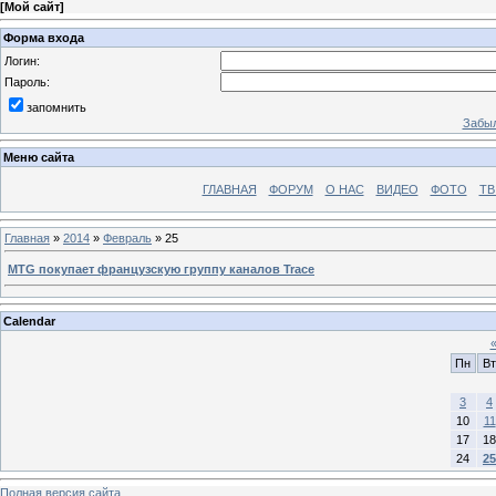
[
Мой сайт
]
Форма входа
Логин:
Пароль:
запомнить
Забыл
Меню сайта
ГЛАВНАЯ
ФОРУМ
О НАС
ВИДЕО
ФОТО
ТВ
Главная
»
2014
»
Февраль
»
25
MTG покупает французскую группу каналов Trace
Calendar
Пн
Вт
3
4
10
11
17
18
24
25
Полная версия сайта