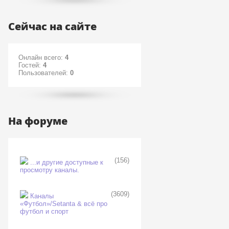
Сейчас на сайте
Онлайн всего:
4
Гостей:
4
Пользователей:
0
На форуме
(156)
...и другие доступные к
просмотру каналы.
(3609)
Каналы
«Футбол»/Setanta & всё про
футбол и спорт