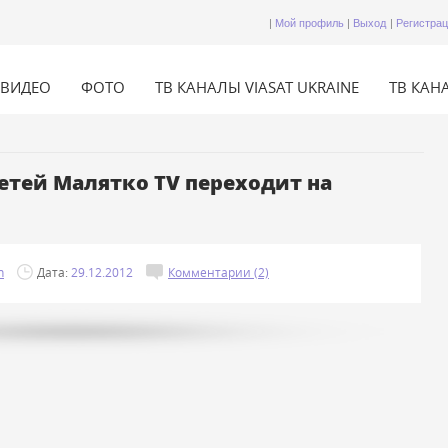
|
Мой профиль
|
Выход
|
Регистра
ВИДЕО
ФОТО
ТВ КАНАЛЫ VIASAT UKRAINE
ТВ КАНА
етей Малятко TV переходит на
n
Дата:
29.12.2012
Комментарии (2)