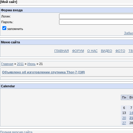
[
Мой сайт
]
Форма входа
Логин:
Пароль:
запомнить
Забыл
Меню сайта
ГЛАВНАЯ
ФОРУМ
О НАС
ВИДЕО
ФОТО
ТВ
Главная
»
2011
»
Июнь
»
21
Объявлено об изготовлении спутника Thor-7 (1W)
Calendar
Пн
Вт
6
7
13
14
20
21
27
28
Полная версия сайта