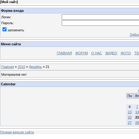
[
Мой сайт
]
Форма входа
Логин:
Пароль:
запомнить
Забыл
Меню сайта
ГЛАВНАЯ
ФОРУМ
О НАС
ВИДЕО
ФОТО
ТВ
Главная
»
2010
»
Декабрь
»
21
Материалов нет
Calendar
Пн
Вт
6
7
13
14
20
21
27
28
Полная версия сайта