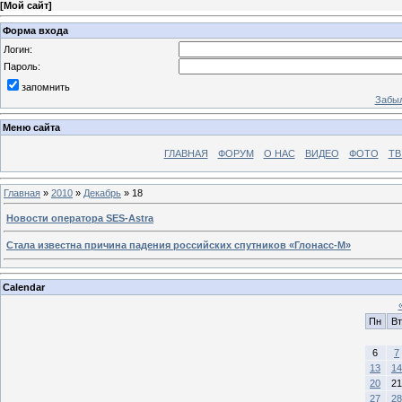
[
Мой сайт
]
Форма входа
Логин:
Пароль:
запомнить
Забыл
Меню сайта
ГЛАВНАЯ
ФОРУМ
О НАС
ВИДЕО
ФОТО
ТВ
Главная
»
2010
»
Декабрь
»
18
Новости оператора SES-Astra
Стала известна причина падения российских спутников «Глонасс-М»
Calendar
Пн
Вт
6
7
13
14
20
21
27
28