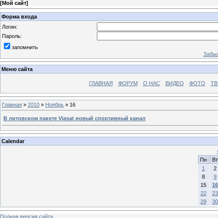
[
Мой сайт
]
Форма входа
Логин:
Пароль:
запомнить
Забыл
Меню сайта
ГЛАВНАЯ
ФОРУМ
О НАС
ВИДЕО
ФОТО
ТВ
Главная
»
2010
»
Ноябрь
»
16
В литовском пакете Viasat новый спортивный канал
Calendar
Пн
Вт
1
2
8
9
15
16
22
23
29
30
Полная версия сайта