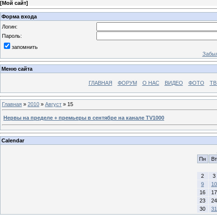
[
Мой сайт
]
Форма входа
Логин:
Пароль:
запомнить
Забыл
Меню сайта
ГЛАВНАЯ
ФОРУМ
О НАС
ВИДЕО
ФОТО
ТВ
Главная
»
2010
»
Август
»
15
Нервы на пределе + премьеры в сентябре на канале TV1000
Calendar
Пн
Вт
2
3
9
10
16
17
23
24
30
31