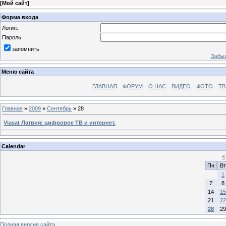
[
Мой сайт
]
Форма входа
Логин:
Пароль:
запомнить
Забыл
Меню сайта
ГЛАВНАЯ
ФОРУМ
О НАС
ВИДЕО
ФОТО
ТВ
Главная
»
2009
»
Сентябрь
»
28
Viasat Латвия: цифровое ТВ и интернет.
Calendar
«
Пн
Вт
1
7
8
14
15
21
22
28
29
Полная версия сайта