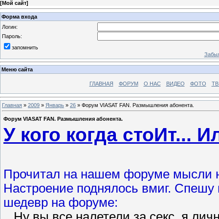
[
Мой сайт
]
Форма входа
Логин:
Пароль:
запомнить
Забыл
Меню сайта
ГЛАВНАЯ
ФОРУМ
О НАС
ВИДЕО
ФОТО
ТВ
Главная
»
2009
»
Январь
»
26
» Форум VIASAT FAN. Размышления абонента.
Форум VIASAT FAN. Размышления абонента.
У кого когда стоИт...
Прочитал на нашем форуме мысли н
Настроение поднялось вмиг. Спешу п
шедевр на форуме:
...Ну вы все налетели за секс, я лич