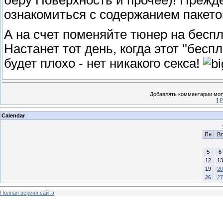
беру Поверхность и прочее)! Прежде
ознакомиться с содержанием пакето
А на счет поменяйте тюнер на беспл
Настанет тот день, когда этот ''беспл
будет плохо - нет никакого секса!
Добавлять комментарии могу
[
Р
Calendar
Пн
Вт
5
6
12
13
19
20
26
27
Полная версия сайта