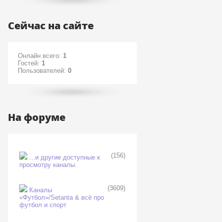
Сейчас на сайте
Онлайн всего:
1
Гостей:
1
Пользователей:
0
На форуме
(156)
...и другие доступные к
просмотру каналы.
(3609)
Каналы
«Футбол»/Setanta & всё про
футбол и спорт