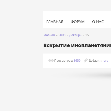
ГЛАВНАЯ
ФОРУМ
О НАС
Главная
»
2008
»
Декабрь
»
15
Вскрытие инопланетянин
Просмотров:
1659
Добавил:
lord