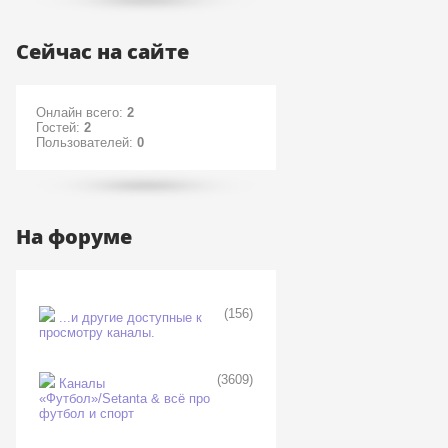
Сейчас на сайте
Онлайн всего:
2
Гостей:
2
Пользователей:
0
На форуме
(156)
...и другие доступные к
просмотру каналы.
(3609)
Каналы
«Футбол»/Setanta & всё про
футбол и спорт