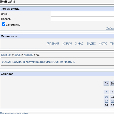
[
Мой сайт
]
Форма входа
Логин:
Пароль:
запомнить
Забыл
Меню сайта
ГЛАВНАЯ
ФОРУМ
О НАС
ВИДЕО
ФОТО
ТВ
Главная
»
2008
»
Ноябрь
»
01
VIASAT Latvija. В гостях на форуме BOOT.lv. Часть II.
Calendar
Пн
Вт
3
4
10
11
17
18
24
25
Полная версия сайта