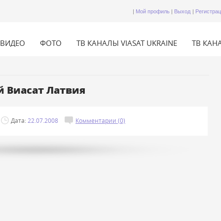
|
Мой профиль
|
Выход
|
Регистра
ВИДЕО
ФОТО
ТВ КАНАЛЫ VIASAT UKRAINE
ТВ КАНА
 Виасат Латвия
Дата:
22.07.2008
Комментарии (0)