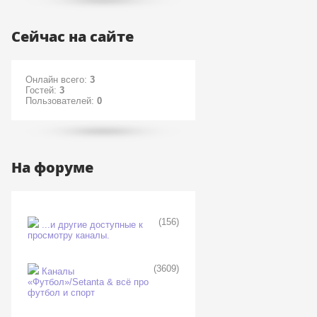
Сейчас на сайте
Онлайн всего:
3
Гостей:
3
Пользователей:
0
На форуме
(156)
...и другие доступные к
просмотру каналы.
(3609)
Каналы
«Футбол»/Setanta & всё про
футбол и спорт