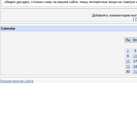
обидно досадно, столько сижу на вашем сайте. пишу интересные вещи на главную
Добавлять комментарии могу
[
Р
Calendar
Пн
Вт
2
3
9
10
16
17
23
24
30
31
Полная версия сайта