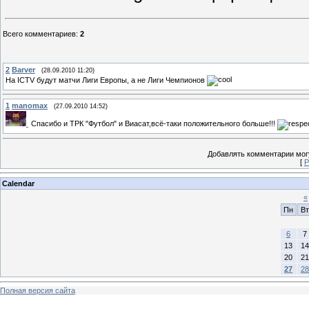
Всего комментариев
:
2
2
Barver
(28.09.2010 11:20)
На ICTV будут матчи Лиги Европы, а не Лиги Чемпионов
1
manomax
(27.09.2010 14:52)
Спасибо и ТРК "Футбол" и Виасат,всё-таки положительного больше!!!
Добавлять комментарии могу
[
Р
Calendar
«
Пн
Вт
6
7
13
14
20
21
27
28
Полная версия сайта