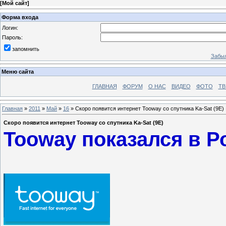
[
Мой сайт
]
Форма входа
Логин:
Пароль:
запомнить
Забыл
Меню сайта
ГЛАВНАЯ
ФОРУМ
О НАС
ВИДЕО
ФОТО
ТВ
Главная
»
2011
»
Май
»
16
» Скоро появится интернет Tooway со спутника Ka-Sat (9E)
Скоро появится интернет Tooway со спутника Ka-Sat (9E)
Tooway показался в Р