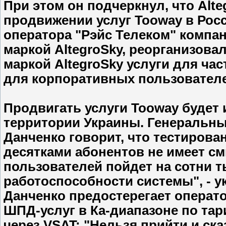
При этом он подчеркнул, что Alt
продвижении услуг Tooway в Росс
оператора "Рэйс Телеком" компан
маркой AltegroSky, реорганизовал
маркой AltegroSky услуги для час
для корпоративных пользовател
Продвигать услуги Tooway будет и
территории Украины. Генеральны
Данченко говорит, что тестиров
десятками абонентов не имеет см
пользователей пойдет на сотни т
работоспособности системы", - у
Данченко предостерегает операт
ШПД-услуг в Ка-диапазоне по та
через VSAT: "Нельзя прийти и ска