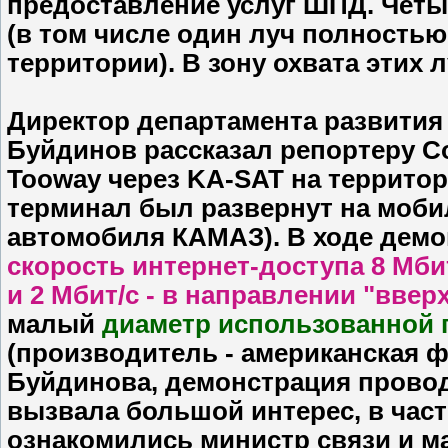
предоставление услуг ШПД. Четы
(в том числе один луч полность
территории). В зону охвата этих 
Директор департамента развития
Буйдинов рассказал репортеру C
Tooway через KA-SAT на террито
терминал был развернут на моби
автомобиля КАМАЗ). В ходе дем
скорость интернет-доступа 8 Мбит
и 2 Мбит/с - в направлении "ввер
малый
диаметр использованной п
(производитель - американская ф
Буйдинова, демонстрация провод
вызвала большой интерес, в част
ознакомились министр связи и 