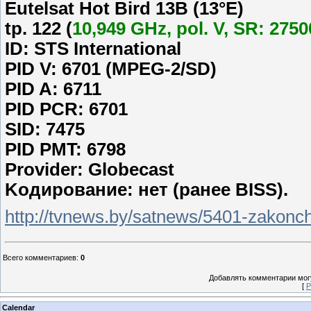
Eutelsat Hot Bird 13B (13°E)
tp. 122 (
10,949 GHz, pol. V, SR: 2750
ID: STS International
PID V: 6701 (MPEG-2/SD)
PID A: 6711
PID PCR: 6701
SID: 7475
PID PMT: 6798
Provider: Globecast
Koдирование: нет (ранее BISS).
http://tvnews.by/satnews/5401-zakonch
Всего комментариев
:
0
Добавлять комментарии могу
[
Р
Calendar