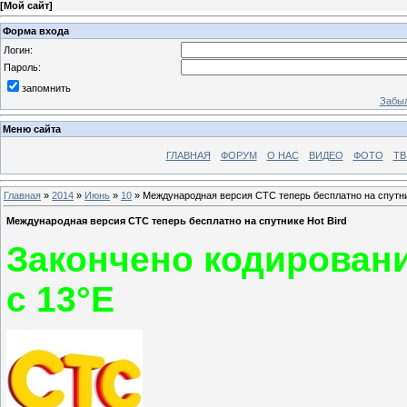
[
Мой сайт
]
Форма входа
Логин:
Пароль:
запомнить
Забыл
Меню сайта
ГЛАВНАЯ
ФОРУМ
О НАС
ВИДЕО
ФОТО
ТВ
Главная
»
2014
»
Июнь
»
10
» Международная версия СТС теперь бесплатно на спутник
Международная версия СТС теперь бесплатно на спутнике Hot Bird
Закончено кодирование
с 13°E