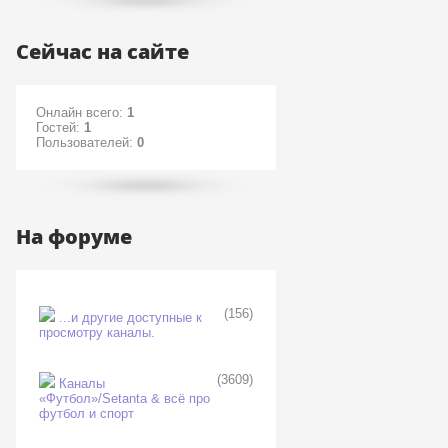
Сейчас на сайте
Онлайн всего:
1
Гостей:
1
Пользователей:
0
На форуме
(156)
...и другие доступные к
просмотру каналы.
(3609)
Каналы
«Футбол»/Setanta & всё про
футбол и спорт