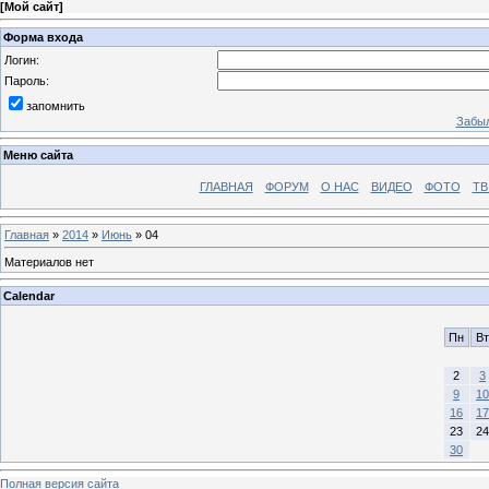
[
Мой сайт
]
Форма входа
Логин:
Пароль:
запомнить
Забыл
Меню сайта
ГЛАВНАЯ
ФОРУМ
О НАС
ВИДЕО
ФОТО
ТВ
Главная
»
2014
»
Июнь
»
04
Материалов нет
Calendar
Пн
Вт
2
3
9
10
16
17
23
24
30
Полная версия сайта